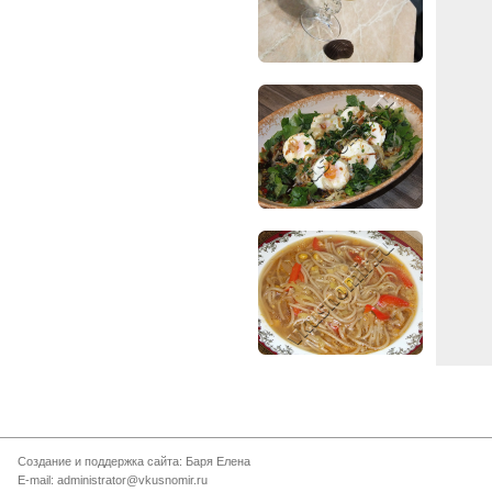
Создание и поддержка сайта: Баря Елена
E-mail: administrator@vkusnomir.ru