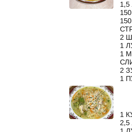
1,5
15
1
СТ
2 
1 
1 
СЛ
2 
1 
1 К
2,5
1 