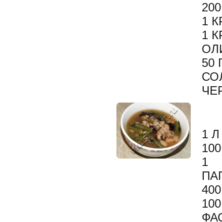
20
1 
1 
ОЛ
50 
СО
ЧЕ
1 
10
1 
ПА
40
10
ФА