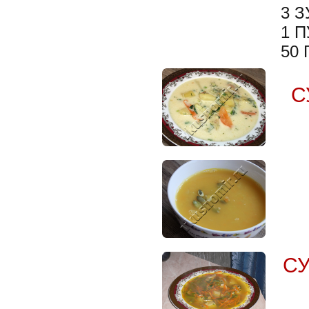
3 
1 
50
С
С