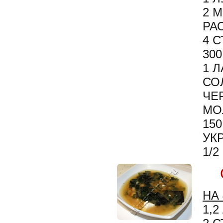
2 
РА
4 
30
1 
СО
ЧЕ
МО
15
УК
1/
НА
1,2