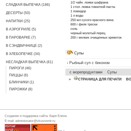
1/2 чайн. ложки шафрана
СЛАДКАЯ ВЫПЕЧКА (186)
1 стол. ложка томатной пасты
1 помидор
ДЕСЕРТЫ (50)
1 л воды
250 мл сухого красного вина
НАПИТКИ (25)
600 г филе трески
соль
В АЭРОГРИЛЕ (5)
черный молотый перец
В ПАРОВАРКЕ (7)
200 г мелких очищенных креветок
В СЭНДВИЧНИЦЕ (2)
Супы
В ХЛЕБОПЕЧКЕ (34)
НЕСЛАДКАЯ ВЫПЕЧКА (61)
‹ Рыбный суп с беконом
ПИРОГИ (46)
с морепродуктами
Супы
ПИЦЦЫ (6)
»
СТРАНИЦА ДЛЯ ПЕЧАТИ
В
БЛИНЧИКИ (1)
ПИРОЖКИ (8)
Создание и поддержка сайта: Баря Елена
E-mail: administrator@vkusnomir.ru