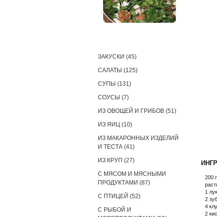
РЕЦЕПТЫ
ЗАКУСКИ (45)
САЛАТЫ (125)
СУПЫ (131)
СОУСЫ (7)
ИЗ ОВОЩЕЙ И ГРИБОВ (51)
ИЗ ЯИЦ (10)
ИЗ МАКАРОННЫХ ИЗДЕЛИЙ
И ТЕСТА (41)
ИЗ КРУП (27)
ИНГ
С МЯСОМ И МЯСНЫМИ
200 
ПРОДУКТАМИ (87)
раст
1 лу
С ПТИЦЕЙ (52)
2 зу
4 кл
С РЫБОЙ И
2 ки