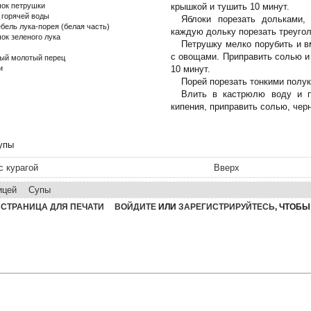
чок петрушки
крышкой и тушить 10 минут.
л горячей воды
Яблоки порезать дольками,
ебель лука-порея (белая часть)
каждую дольку порезать треуго
чок зеленого лука
Петрушку мелко порубить и в
с овощами. Приправить солью и
ый молотый перец
и
10 минут.
Порей порезать тонкими полук
Влить в кастрюлю воду и п
кипения, приправить солью, чер
упы
 с курагой
Вверх
ицей
Супы
СТРАНИЦА ДЛЯ ПЕЧАТИ
ВОЙДИТЕ
ИЛИ
ЗАРЕГИСТРИРУЙТЕСЬ
, ЧТОБ