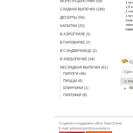
МОРЕПРОДУКТАМИ (59)
1 пу
1,5 
СЛАДКАЯ ВЫПЕЧКА (186)
1 ст
1 пу
ДЕСЕРТЫ (50)
соль
черн
НАПИТКИ (25)
карр
В АЭРОГРИЛЕ (5)
В ПАРОВАРКЕ (7)
В СЭНДВИЧНИЦЕ (2)
В ХЛЕБОПЕЧКЕ (34)
С
НЕСЛАДКАЯ ВЫПЕЧКА (61)
‹ Суп
ПИРОГИ (46)
ПИЦЦЫ (6)
с пт
БЛИНЧИКИ (1)
»
ПИРОЖКИ (8)
Создание и поддержка сайта: Баря Елена
E-mail: administrator@vkusnomir.ru