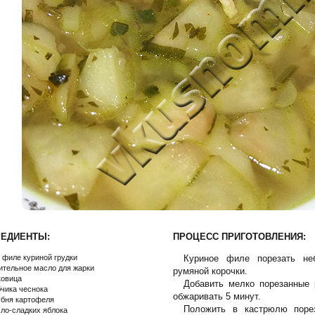
РЕДИЕНТЫ:
ПРОЦЕСС ПРИГОТОВЛЕНИЯ:
г филе куриной грудки
Куриное филе порезать не
ительное масло для жарки
румяной корочки.
ковица
Добавить мелко порезанные 
бчика чеснока
обжаривать 5 минут.
убня картофеля
Положить в кастрюлю порез
сло-сладких яблока