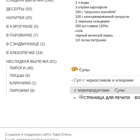
СЛАДКАЯ ВЫПЕЧКА (186)
2 л воды
3 клубня картофеля
ДЕСЕРТЫ (50)
150 г "морского коктейля"
100 г консервированной кукурузы
НАПИТКИ (25)
2 черешка сельдерея
200 мл сливок (20%)
В АЭРОГРИЛЕ (5)
соль
В ПАРОВАРКЕ (7)
черный молотый перец
1/2 пучка петрушки
В СЭНДВИЧНИЦЕ (2)
В ХЛЕБОПЕЧКЕ (34)
НЕСЛАДКАЯ ВЫПЕЧКА (61)
ПИРОГИ (46)
Супы
ПИЦЦЫ (6)
‹ Суп с черносливом и клецками
БЛИНЧИКИ (1)
с морепродуктами
Супы
ПИРОЖКИ (8)
»
СТРАНИЦА ДЛЯ ПЕЧАТИ
В
Создание и поддержка сайта: Баря Елена
E-mail: administrator@vkusnomir.ru