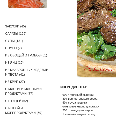
РЕЦЕПТЫ
ЗАКУСКИ (45)
САЛАТЫ (125)
СУПЫ (131)
СОУСЫ (7)
ИЗ ОВОЩЕЙ И ГРИБОВ (51)
ИЗ ЯИЦ (10)
ИЗ МАКАРОННЫХ ИЗДЕЛИЙ
И ТЕСТА (41)
ИЗ КРУП (27)
ИНГРЕДИЕНТЫ:
С МЯСОМ И МЯСНЫМИ
ПРОДУКТАМИ (87)
600 г говяжьей вырезки
80 г ворчестерского соуса
С ПТИЦЕЙ (52)
40 г соуса терияки
оливковое масло для жарки
С РЫБОЙ И
250 г помидоров черри
МОРЕПРОДУКТАМИ (59)
1 желтый сладкий перец