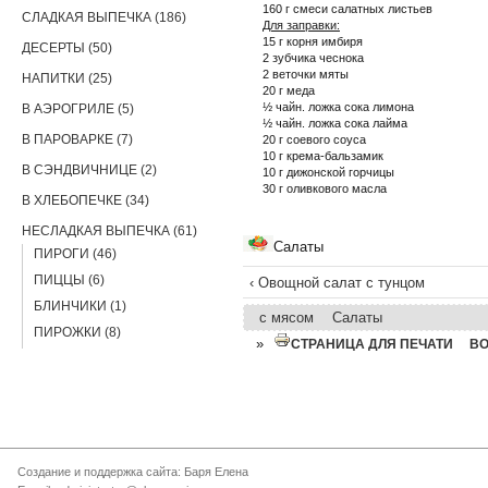
160 г смеси салатных листьев
СЛАДКАЯ ВЫПЕЧКА (186)
Для заправки:
15 г корня имбиря
ДЕСЕРТЫ (50)
2 зубчика чеснока
2 веточки мяты
НАПИТКИ (25)
20 г меда
½ чайн. ложка сока лимона
В АЭРОГРИЛЕ (5)
½ чайн. ложка сока лайма
В ПАРОВАРКЕ (7)
20 г соевого соуса
10 г крема-бальзамик
В СЭНДВИЧНИЦЕ (2)
10 г дижонской горчицы
30 г оливкового масла
В ХЛЕБОПЕЧКЕ (34)
НЕСЛАДКАЯ ВЫПЕЧКА (61)
Салаты
ПИРОГИ (46)
ПИЦЦЫ (6)
‹ Овощной салат с тунцом
БЛИНЧИКИ (1)
с мясом
Салаты
ПИРОЖКИ (8)
»
СТРАНИЦА ДЛЯ ПЕЧАТИ
В
Создание и поддержка сайта: Баря Елена