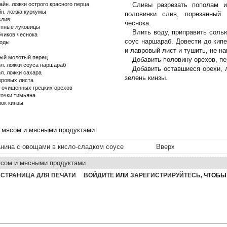
чайн. ложки острого красного перца
Сливы разрезать пополам и
йн. ложка куркумы
половинки слив, порезанный
слив
чеснока.
упные луковицы
Влить воду, приправить соль
бчиков чеснока
соус наршараб. Довести до кипе
воды
и лавровый лист и тушить, не на
ый молотый перец
Добавить половину орехов, пе
ол. ложки соуса наршараб
Добавить оставшиеся орехи, 
ол. ложки сахара
зелень кинзы.
вровых листа
г очищенных грецких орехов
точки тимьяна
чок кинзы
 мясом и мясными продуктами
анина с овощами в кисло-сладком соусе
Вверх
ясом и мясными продуктами
СТРАНИЦА ДЛЯ ПЕЧАТИ
ВОЙДИТЕ
ИЛИ
ЗАРЕГИСТРИРУЙТЕСЬ
, ЧТОБ