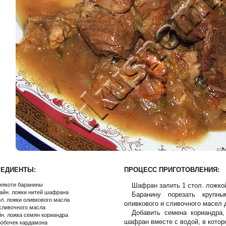
РЕДИЕНТЫ:
ПРОЦЕСС ПРИГОТОВЛЕНИЯ:
 мякоти баранины
Шафран залить 1 стол. ложкой
чайн. ложки нитей шафрана
Баранину порезать крупн
ол. ложки оливкового масла
оливкового и сливочного масел 
 сливочного масла
Добавить семена кориандра,
йн. ложка семян кориандра
шафран вместе с водой, в котор
робочек кардамона