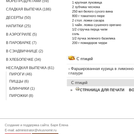
МОРЕПРОДУКТАМИ (59)
1 крупная луковица
2 зубчика чеснока
СЛАДКАЯ ВЫПЕЧКА (186)
250 мл белого сухого вина
800 г томатного пюре
ДЕСЕРТЫ (50)
2 стол. ложки сахара
1 чайн. ложка сушеного орегано
НАПИТКИ (25)
1/2 стручка перца чили
соль
В АЭРОГРИЛЕ (5)
1/2 пучка зеленого базилика
В ПАРОВАРКЕ (7)
200 г помидоров черри
В СЭНДВИЧНИЦЕ (2)
С птицей
В ХЛЕБОПЕЧКЕ (34)
НЕСЛАДКАЯ ВЫПЕЧКА (61)
‹ Фаршированная курица в лимонно
глазури
ПИРОГИ (46)
ПИЦЦЫ (6)
С птицей
БЛИНЧИКИ (1)
»
СТРАНИЦА ДЛЯ ПЕЧАТИ
В
ПИРОЖКИ (8)
Создание и поддержка сайта: Баря Елена
E-mail: administrator@vkusnomir.ru