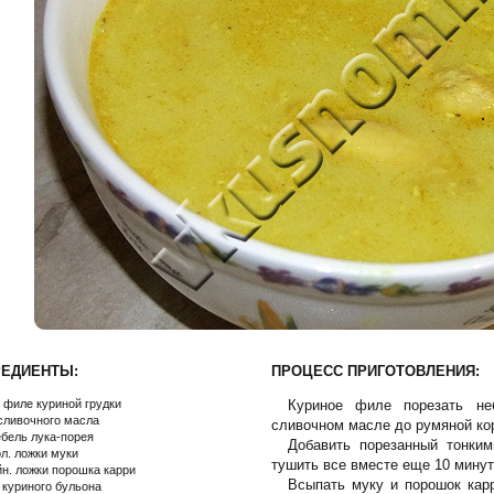
РЕДИЕНТЫ:
ПРОЦЕСС ПРИГОТОВЛЕНИЯ:
г филе куриной грудки
Куриное филе порезать не
 сливочного масла
сливочном масле до румяной ко
ебель лука-порея
Добавить порезанный тонки
ол. ложки муки
тушить все вместе еще 10 минут
йн. ложки порошка карри
Всыпать муку и порошок кар
л куриного бульона