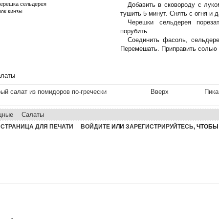
черешка сельдерея
Добавить в сковороду с луко
чок кинзы
тушить 5 минут. Снять с огня и д
Черешки сельдерея пореза
порубить.
Соединить фасоль, сельдере
Перемешать. Приправить солью 
алаты
рый салат из помидоров по-гречески
Вверх
Пика
щные
Салаты
СТРАНИЦА ДЛЯ ПЕЧАТИ
ВОЙДИТЕ
ИЛИ
ЗАРЕГИСТРИРУЙТЕСЬ
, ЧТОБ