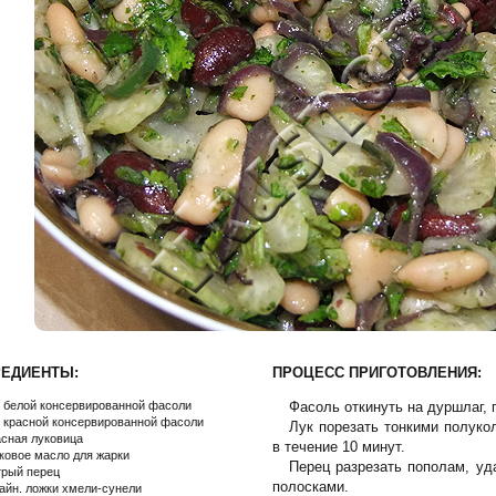
РЕДИЕНТЫ:
ПРОЦЕСС ПРИГОТОВЛЕНИЯ:
г белой консервированной фасоли
Фасоль откинуть на дуршлаг,
г красной консервированной фасоли
Лук порезать тонкими полуко
асная луковица
в течение 10 минут.
ковое масло для жарки
Перец разрезать пополам, уд
трый перец
полосками.
чайн. ложки хмели-сунели