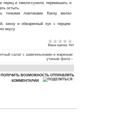
м перец и хмели-сунели, перемешать и
ать остыть.
ть тонкими ломтиками. Кинзу мелко
й, кинзу и обжаренный лук с перцем.
по вкусу.
Ваша оценка:
Нет
нтный салат с шампиньонами и жареным
утиным филе ›
Ы ПОЛУЧИТЬ ВОЗМОЖНОСТЬ ОТПРАВЛЯТЬ
КОММЕНТАРИИ