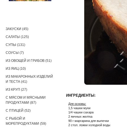
РЕЦЕПТЫ
ЗАКУСКИ (45)
САЛАТЫ (125)
СУПЫ (131)
СОУСЫ (7)
ИЗ ОВОЩЕЙ И ГРИБОВ (51)
ИЗ ЯИЦ (10)
ИЗ МАКАРОННЫХ ИЗДЕЛИЙ
И ТЕСТА (41)
ИЗ КРУП (27)
ИНГРЕДИЕНТЫ:
С МЯСОМ И МЯСНЫМИ
ПРОДУКТАМИ (87)
Для основы:
1,5 чашки муки
С ПТИЦЕЙ (52)
1/4 чашки сахара
2 яичных желтка
С РЫБОЙ И
90 г маргарина для выпечки
МОРЕПРОДУКТАМИ (59)
2 стол. ложки холодной воды