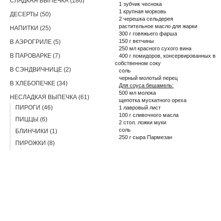
СЛАДКАЯ ВЫПЕЧКА (186)
1 зубчик чеснока
1 крупная морковь
ДЕСЕРТЫ (50)
2 черешка сельдерея
растительное масло для жарки
НАПИТКИ (25)
300 г говяжьего фарша
150 г ветчины
В АЭРОГРИЛЕ (5)
250 мл красного сухого вина
В ПАРОВАРКЕ (7)
400 г помидоров, консервированных в
собственном соку
В СЭНДВИЧНИЦЕ (2)
соль
черный молотый перец
В ХЛЕБОПЕЧКЕ (34)
Для соуса бешамель:
500 мл молока
НЕСЛАДКАЯ ВЫПЕЧКА (61)
щепотка мускатного ореха
ПИРОГИ (46)
1 лавровый лист
100 г сливочного масла
ПИЦЦЫ (6)
2 стол. ложки муки
соль
БЛИНЧИКИ (1)
250 г сыра Пармезан
ПИРОЖКИ (8)