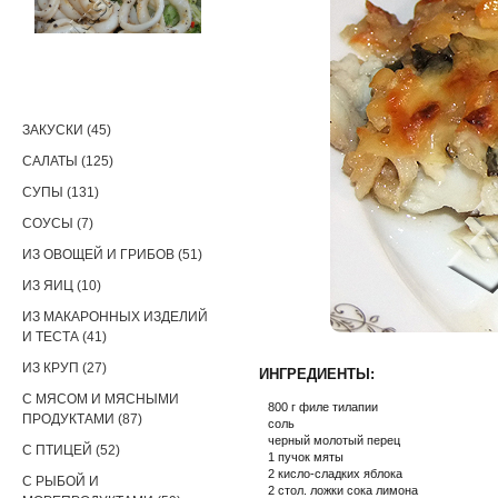
РЕЦЕПТЫ
ЗАКУСКИ (45)
САЛАТЫ (125)
СУПЫ (131)
СОУСЫ (7)
ИЗ ОВОЩЕЙ И ГРИБОВ (51)
ИЗ ЯИЦ (10)
ИЗ МАКАРОННЫХ ИЗДЕЛИЙ
И ТЕСТА (41)
ИЗ КРУП (27)
ИНГРЕДИЕНТЫ:
С МЯСОМ И МЯСНЫМИ
800 г филе тилапии
ПРОДУКТАМИ (87)
соль
черный молотый перец
С ПТИЦЕЙ (52)
1 пучок мяты
2 кисло-сладких яблока
С РЫБОЙ И
2 стол. ложки сока лимона