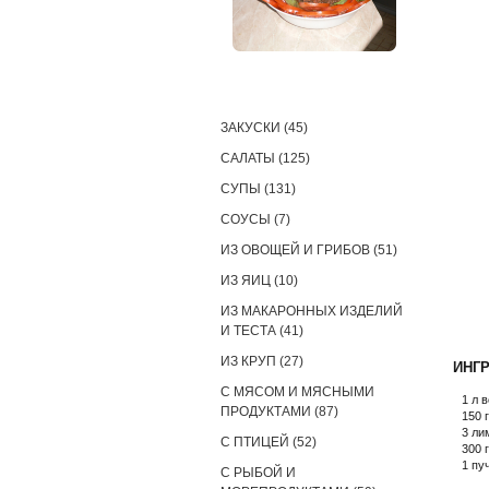
РЕЦЕПТЫ
ЗАКУСКИ (45)
САЛАТЫ (125)
СУПЫ (131)
СОУСЫ (7)
ИЗ ОВОЩЕЙ И ГРИБОВ (51)
ИЗ ЯИЦ (10)
ИЗ МАКАРОННЫХ ИЗДЕЛИЙ
И ТЕСТА (41)
ИЗ КРУП (27)
ИНГ
С МЯСОМ И МЯСНЫМИ
1 л 
ПРОДУКТАМИ (87)
150 
3 ли
С ПТИЦЕЙ (52)
300 
1 пу
С РЫБОЙ И