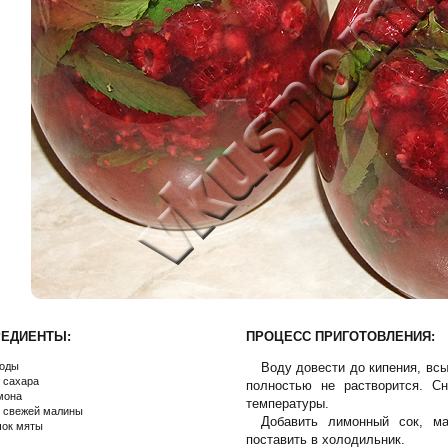
РЕДИЕНТЫ:
ПРОЦЕСС ПРИГОТОВЛЕНИЯ:
воды
Воду довести до кипения, всы
г сахара
полностью не растворится. С
мона
температуры.
г свежей малины
Добавить лимонный сок, м
чок мяты
поставить в холодильник.